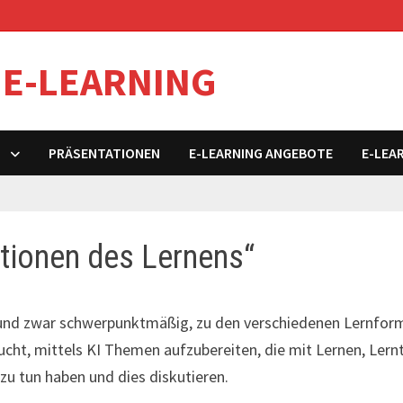
 E-LEARNING
S
PRÄSENTATIONEN
E-LEARNING ANGEBOTE
E-LEA
itionen des Lernens“
 und zwar schwerpunktmäßig, zu den verschiedenen Lernform
ucht, mittels KI Themen aufzubereiten, die mit Lernen, Lern
u tun haben und dies diskutieren.