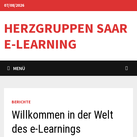
Zum
07/08/2026
Inhalt
springen
HERZGRUPPEN SAAR
E-LEARNING
MENÜ
BERICHTE
Willkommen in der Welt
des e-Learnings