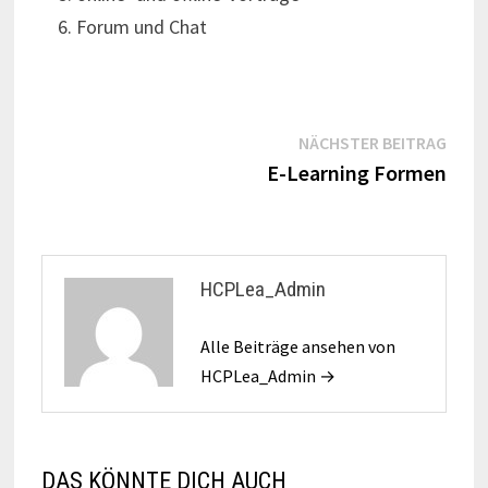
Forum und Chat
Beitragsnavigation
Näch
NÄCHSTER BEITRAG
Beitr
E-Learning Formen
HCPLea_Admin
Alle Beiträge ansehen von
HCPLea_Admin →
DAS KÖNNTE DICH AUCH