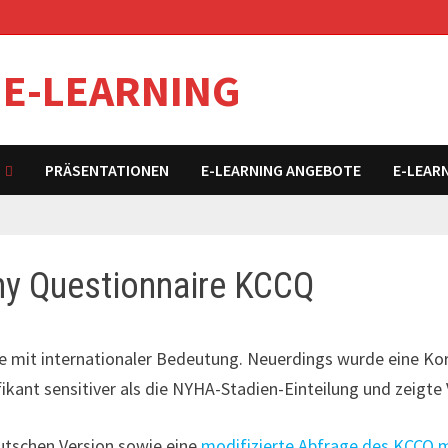
 E-LEARNING
PRÄSENTATIONEN
E-LEARNING ANGEBOTE
E-LEAR
hy Questionnaire KCCQ
rage mit internationaler Bedeutung. Neuerdings wurde eine 
fikant sensitiver als die NYHA-Stadien-Einteilung und zeigte
eutschen Version sowie eine
modifizierte Abfrage des KCCQ m