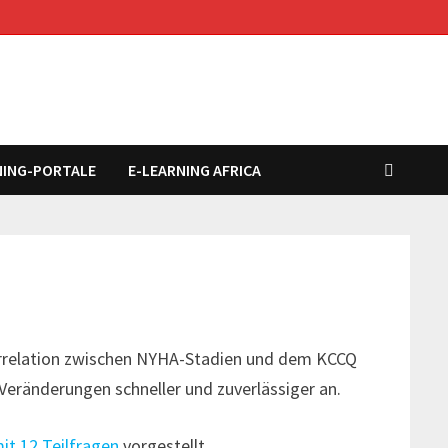
NING-PORTALE
E-LEARNING AFRICA
Korrelation zwischen NYHA-Stadien und dem KCCQ
 Veränderungen schneller und zuverlässiger an.
it 12 Teilfragen
vorgestellt.