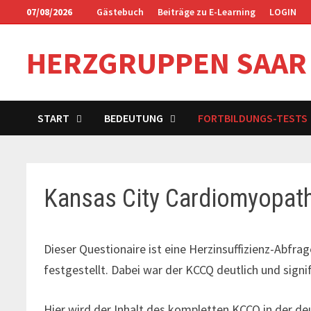
Zum
07/08/2026
Gästebuch
Beiträge zu E-Learning
LOGIN
Inhalt
springen
HERZGRUPPEN SAAR
START
BEDEUTUNG
FORTBILDUNGS-TESTS
Kansas City Cardiomyopat
Dieser Questionaire ist eine Herzinsuffizienz-Abf
festgestellt. Dabei war der KCCQ deutlich und signi
Hier wird der Inhalt des kompletten KCCQ in der d