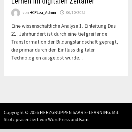
Lernen im digitalen Zeitalter
von
HCPLea_Admin
06/10/2025
Eine wissenschaftliche Analyse 1. Einleitung Das
21. Jahrhundert ist durch eine tiefgreifende
Transformation der Bildungslandschaft geprägt,
die primär durch den Einfluss digitaler
Technologien ausgelöst wurde. …
Copyright © 2026
HERZGRUPPEN SAAR E-LEARNING
. Mit
Stolz präsentiert von
WordPress
und
Bam
.